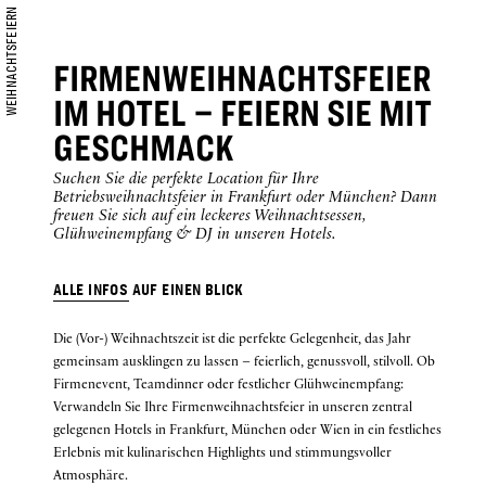
WEIHNACHTSFEIERN
is
8.
FIRMENWEIHNACHTSFEIER
J
E
T
Z
T
U
C
H
E
August
IM HOTEL – FEIERN SIE MIT
B
N
2026.
GESCHMACK
Suchen Sie die perfekte Location für Ihre
Betriebsweihnachtsfeier in Frankfurt oder München? Dann
freuen Sie sich auf ein leckeres Weihnachtsessen,
Glühweinempfang & DJ in unseren Hotels.
ALLE INFOS AUF EINEN BLICK
Die (Vor-) Weihnachtszeit ist die perfekte Gelegenheit, das Jahr
gemeinsam ausklingen zu lassen – feierlich, genussvoll, stilvoll. Ob
Firmenevent, Teamdinner oder festlicher Glühweinempfang:
Verwandeln Sie Ihre Firmenweihnachtsfeier in unseren zentral
gelegenen Hotels in Frankfurt, München oder Wien in ein festliches
Erlebnis mit kulinarischen Highlights und stimmungsvoller
Atmosphäre.