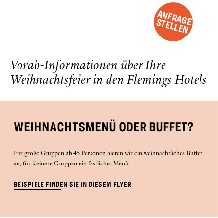
A
N
F
R
A
G
T
E
L
L
E
E S
N
Vorab-Informationen über Ihre
Weihnachtsfeier in den Flemings Hotels
WEIHNACHTSMENÜ ODER BUFFET?
Für große Gruppen ab 45 Personen bieten wir ein weihnachtliches Buffet
an, für kleinere Gruppen ein festliches Menü.
BEISPIELE FINDEN SIE IN DIESEM FLYER