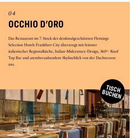
04
OCCHIO D'ORO
Das Restaurant im 7. Stock des denkmalgeschützten Flemings
Selection Hotels Frankfurt-City überzeugt mit feinster
italienischer Regionalküche, Italian-Midcentury-Design, 360°- Roof
Top Bar und atemberaubendem Skylineblick von der Dachterasse
aus.
T
IS
C
H
U
C
H
E
B
N