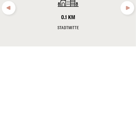
Flemings
Sicherheitskonzept um. Informationen dazu finden Sie im
Feel Safe Versprechen
. Des Weiteren ist dies ein ausschließlich
0.1 KM
bargeldloses Flemings Hotel.
STADTMITTE
Hinweis:
Zum 01.10.2024 wurde in Frankfurt eine Tourismusabgabe
in Höhe von 2,00€ pro Person/ Übernachtung für Privat- und
Geschäftsreisende eingeführt. Diese ist nicht in den tagesaktuellen
Zimmerraten inkludiert.
Norbert Speth
, General Manager