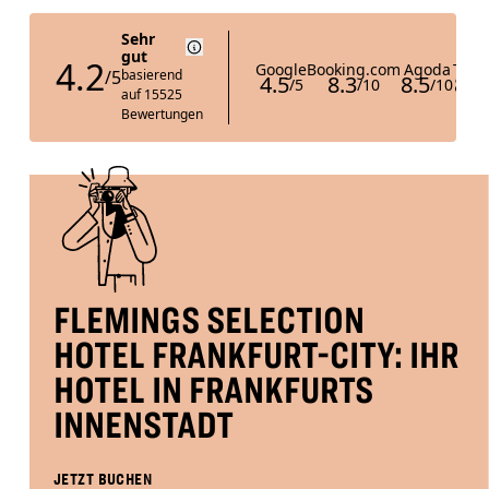
is
DISCOUNT CODE
10.
August
2026.
J
E
T
Z
T
U
C
H
E
B
N
FLEMINGS SELECTION
HOTEL FRANKFURT-CITY: IHR
HOTEL IN FRANKFURTS
INNENSTADT
JETZT BUCHEN