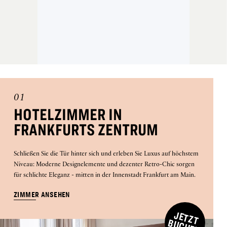
01
HOTELZIMMER IN
FRANKFURTS ZENTRUM
Schließen Sie die Tür hinter sich und erleben Sie Luxus auf höchstem
Niveau: Moderne Designelemente und dezenter Retro-Chic sorgen
für schlichte Eleganz - mitten in der Innenstadt Frankfurt am Main.
ZIMMER ANSEHEN
J
E
T
Z
T
U
C
H
E
B
N