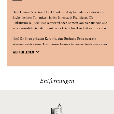
Das Flemings Selection Hotel Frankfurt-City befindet sich direkt am
Eschenheimer Tor, mitten in der Innenstadt Frankfurts. Ob
Einkaufsmeile „Zeil", Bankenviertel oder Römer: von hier aus sind alle
Sehenswürdigkeiten der Frankfurter City schnell zu Fuß zu erreichen.
Ideal für Ihren privaten Kurztrip, eine Business-Reise oder ein
Tagungen
Meeting. Auch eigene
können im ersten Stock organisiert
WEITERLESEN
werden.
Paternoster-Aufzug
Besondere Highlights des Cityhotels: der
,
Lobbywand
die vom Designer Rafael Horzon gestaltete
sowie das
Restaurant "Occhio d'Oro"
in der 7. Etage mit einer beliebten
Entfernungen
Frankfurter 360° Grad Roof Top Bar. Hier genießen Sie neben
kulinarischen Köstlichkeiten auch einen besonders schönen Blick auf
die City Skyline Frankfurt von der Dachterrasse aus.
Um Ihnen einen sicheren Aufenthalt in allen Hotels zu gewährleisten,
setzen wir in unserem City Hotel Frankfurt ebenfalls ein umfassendes