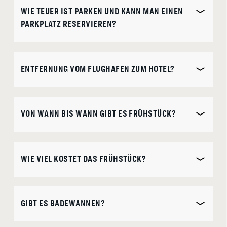
WIE TEUER IST PARKEN UND KANN MAN EINEN
is
DISCOUNT CODE
PARKPLATZ RESERVIEREN?
10.
August
2026.
ENTFERNUNG VOM FLUGHAFEN ZUM HOTEL?
J
E
T
Z
T
U
C
H
E
B
N
VON WANN BIS WANN GIBT ES FRÜHSTÜCK?
WIE VIEL KOSTET DAS FRÜHSTÜCK?
GIBT ES BADEWANNEN?