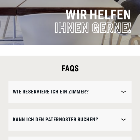
WIR HELFEN
16
17
18
19
20
21
22
IHNEN GERNE!
23
24
25
26
27
28
29
30
31
ANREISE
FAQS
CHECK-OUT
WIE RESERVIERE ICH EIN ZIMMER?
Selected
KANN ICH DEN PATERNOSTER BUCHEN?
ZIMMER
ERWACHSENE
KINDER
check
in
1
1
0
date