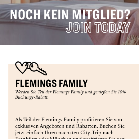
NOCH KEIN MITGLIED?
16
17
18
19
20
21
22
JOIN TODAY
23
24
25
26
27
28
29
30
31
ANREISE
FLEMINGS FAMILY
CHECK-OUT
Werden Sie Teil der Flemings Family und genießen Sie 10%
Buchungs-Rabatt.
Selected
ZIMMER
ERWACHSENE
KINDER
Als Teil der Flemings Family profitieren Sie von
check
exklusiven Angeboten und Rabatten. Buchen Sie
in
1
1
0
jetzt einfach Ihren nächsten City-Trip nach
date