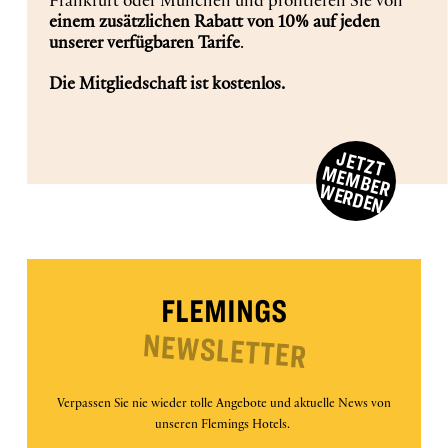
Frankfurt oder München und profitieren Sie von
einem zusätzlichen Rabatt von 10% auf jeden
is
unserer verfügbaren Tarife
.
8.
J
E
T
Z
T
U
C
H
E
August
Die Mitgliedschaft ist kostenlos.
B
N
2026.
J
E
T
Z
T
E
M
B
E
R
E
R
D
E
M
W
N
FLEMINGS
NEWSLETTER
Verpassen Sie nie wieder tolle Angebote und aktuelle News von
unseren Flemings Hotels.