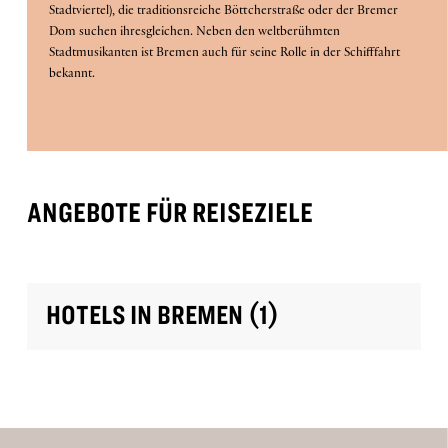
Stadtviertel), die traditionsreiche Böttcherstraße oder der Bremer
is
Dom suchen ihresgleichen. Neben den weltberühmten
10.
Stadtmusikanten ist Bremen auch für seine Rolle in der Schifffahrt
bekannt.
J
E
T
Z
T
U
C
H
E
August
B
N
2026.
ANGEBOTE FÜR REISEZIELE
HOTELS IN BREMEN (1)