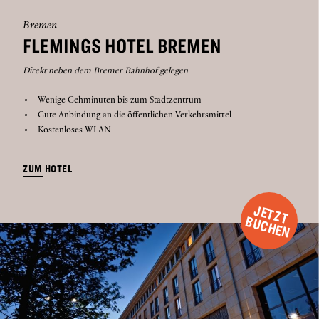
Bremen
FLEMINGS HOTEL BREMEN
Direkt neben dem Bremer Bahnhof gelegen
Wenige Gehminuten bis zum Stadtzentrum
Gute Anbindung an die öffentlichen Verkehrsmittel
Kostenloses WLAN
ZUM HOTEL
J
E
T
Z
T
U
C
H
E
B
N