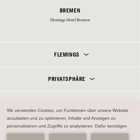
BREMEN
Flemings Hotel Bremen
Wählen Sie Ihr Hotel aus
FLEMINGS
PRIVATSPHÄRE
SENDEN
EN
DE