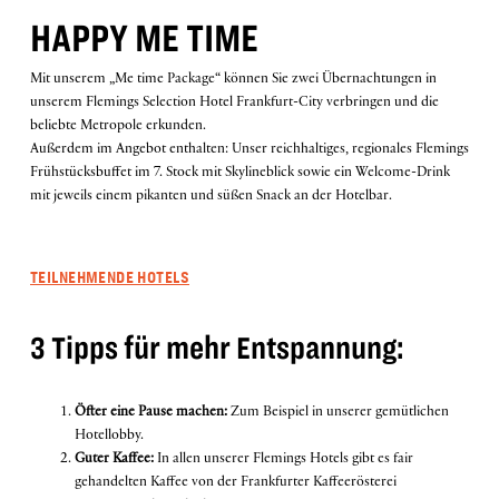
HAPPY ME TIME
is
9.
Mit unserem „Me time Package“ können Sie zwei Übernachtungen in
J
E
T
Z
T
U
C
H
E
August
unserem Flemings Selection Hotel Frankfurt-City verbringen und die
B
N
2026.
beliebte Metropole erkunden.
Außerdem im Angebot enthalten: Unser reichhaltiges, regionales Flemings
Frühstücksbuffet im 7. Stock mit Skylineblick sowie ein Welcome-Drink
mit jeweils einem pikanten und süßen Snack an der Hotelbar.
TEILNEHMENDE HOTELS
3 Tipps für mehr Entspannung:
Öfter eine Pause machen:
Zum Beispiel in unserer gemütlichen
Hotellobby.
Guter Kaffee:
In allen unserer Flemings Hotels gibt es fair
gehandelten Kaffee von der Frankfurter Kaffeerösterei