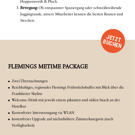
Hoppenworth & Ploch.
Bewegung:
Ob entspannter Spaziergang oder schweißtreibende
Joggingrunde, unsere Mitarbeiter kennen die besten Routen und
Strecken.
J
E
T
Z
T
U
C
H
E
B
N
FLEMINGS METIME PACKAGE
Zwei Übernachtungen
Reichhaltiges, regionales Flemings Frühstücksbuffet mit Blick über die
Frankfurter Skyline
Welcome-Drink mit jeweils einem pikanten und süßen Snack an der
Hotelbar
Kostenfreier Internetzugang via WLAN
kostenfreies Upgrade auf nächsthöhere Zimmerkategorie (nach
Verfügbarkeit)