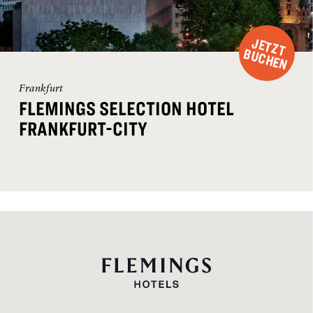
J
E
T
Z
T
U
C
H
E
B
N
Frankfurt
FLEMINGS SELECTION HOTEL
FRANKFURT-CITY