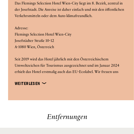
Das Flemings Selection Hotel Wien-City liegt im 8. Bezirk, zentral in
is
der Josefstadt. Die Anreise ist daher einfach und mit den öffentlichen
DISCOUNT CODE
9.
Verkehrsmitteln oder dem Auto klimafreundlich.
August
Adresse:
2026.
Flemings Selection Hotel Wien-City
Josefstädter Straße 10-12
A-1080 Wien, Österreich
J
E
T
Z
T
U
C
H
E
B
N
Seit 2019 wird das Hotel jährlich mit den Österreichischem
Umweltzeichen für Tourismus ausgezeichnet und im Januar 2024
erhielt das Hotel erstmalig auch das EU-Ecolabel. Wir freuen uns
über diese Anerkennung und setzen uns weiterhin für
WEITERLESEN
Nachhaltigkeit
umweltfreundliches Handeln und
ein.
Entfernungen