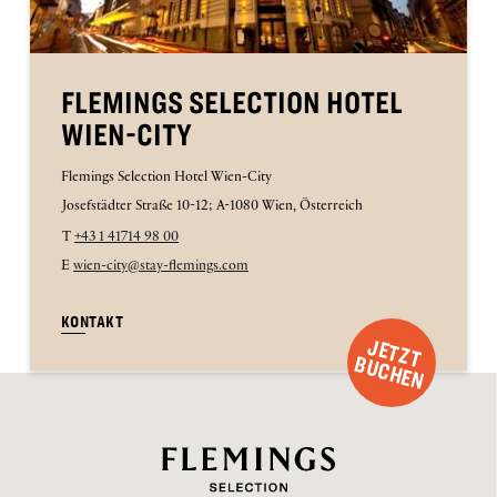
FLEMINGS SELECTION HOTEL
WIEN-CITY
Flemings Selection Hotel Wien-City
Josefstädter Straße 10-12; A-1080 Wien, Österreich
T
+43 1 41714 98 00
E
wien-city@stay-flemings.com
KONTAKT
J
E
T
Z
T
U
C
H
E
B
N