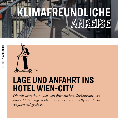
KLIMAFREUNDLICHE
16
17
18
19
20
21
22
ANREISE
23
24
25
26
27
28
29
30
31
ANFAHRT
ANREISE
HOME
CHECK-OUT
LAGE UND ANFAHRT INS
HOTEL WIEN-CITY
Selected
Ob mit dem Auto oder den öffentlichen Verkehrsmitteln -
unser Hotel liegt zentral, sodass eine umweltfreundliche
ZIMMER
ERWACHSENE
KINDER
check
Anfahrt möglich ist.
in
1
1
0
date